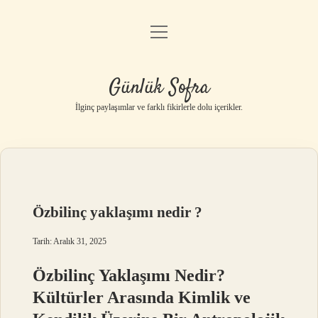
menüyü
Anasayfa
aç
Gizlilik Politikası
Günlük Sofra
Yasal Uyarı
İlginç paylaşımlar ve farklı fikirlerle dolu içerikler.
Hakkımızda
Özbilinç yaklaşımı nedir ?
Tarih: Aralık 31, 2025
Özbilinç Yaklaşımı Nedir?
Kültürler Arasında Kimlik ve