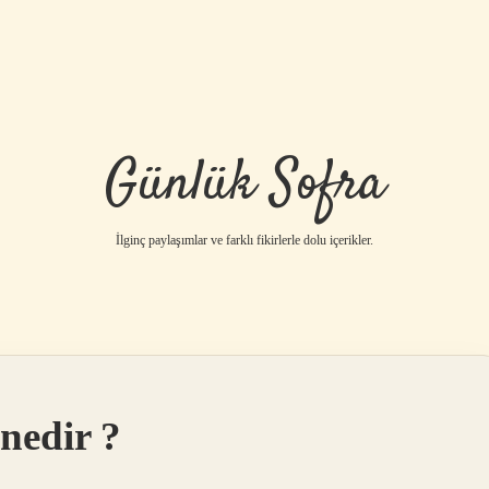
Günlük Sofra
İlginç paylaşımlar ve farklı fikirlerle dolu içerikler.
betci
vdcasino gün
nedir ?