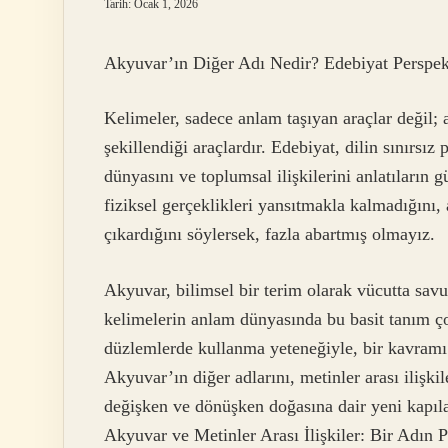
Tarih: Ocak 1, 2026
Akyuvar’ın Diğer Adı Nedir? Edebiyat Perspek
Kelimeler, sadece anlam taşıyan araçlar değil; 
şekillendiği araçlardır. Edebiyat, dilin sınırsız
dünyasını ve toplumsal ilişkilerini anlatıların 
fiziksel gerçeklikleri yansıtmakla kalmadığını
çıkardığını söylersek, fazla abartmış olmayız.
Akyuvar, bilimsel bir terim olarak vücutta sav
kelimelerin anlam dünyasında bu basit tanım çok
düzlemlerde kullanma yeteneğiyle, bir kavramı
Akyuvar’ın diğer adlarını, metinler arası ilişk
değişken ve dönüşken doğasına dair yeni kapıla
Akyuvar ve Metinler Arası İlişkiler: Bir Adın 