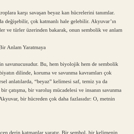
roplara karşı savaşan beyaz kan hücrelerini tanımlar.
a değişebilir, çok katmanlı hale gelebilir. Akyuvar’ın
nler ve türler üzerinden bakarak, onun sembolik ve anlam
 Bir Anlam Yaratmaya
nin savunucusudur. Bu, hem biyolojik hem de sembolik
biyatın dilinde, koruma ve savunma kavramları çok
irsel anlatılarda, “beyaz” kelimesi saf, temiz ya da
 bir çatışma, bir varoluş mücadelesi ve insanın savunma
 Akyuvar, bir hücreden çok daha fazlasıdır: O, metnin
çen derin katmanlar yaratır. Bir sembol, bir kelimenin