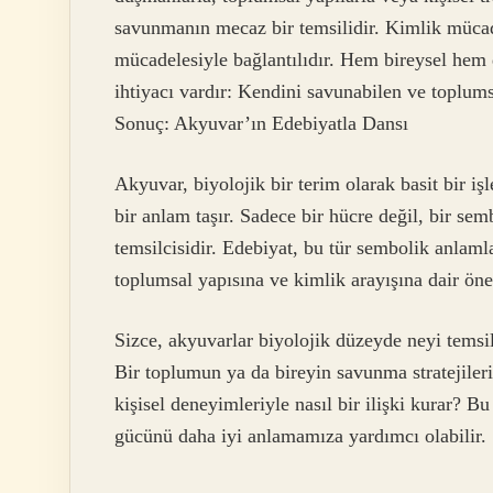
savunmanın mecaz bir temsilidir. Kimlik mücad
mücadelesiyle bağlantılıdır. Hem bireysel hem 
ihtiyacı vardır: Kendini savunabilen ve toplums
Sonuç: Akyuvar’ın Edebiyatla Dansı
Akyuvar, biyolojik bir terim olarak basit bir iş
bir anlam taşır. Sadece bir hücre değil, bir sem
temsilcisidir. Edebiyat, bu tür sembolik anlaml
toplumsal yapısına ve kimlik arayışına dair öne
Sizce, akyuvarlar biyolojik düzeyde neyi temsil
Bir toplumun ya da bireyin savunma stratejileri
kişisel deneyimleriyle nasıl bir ilişki kurar? 
gücünü daha iyi anlamamıza yardımcı olabilir.