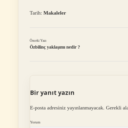
Tarih:
Makaleler
Önceki Yazı
Özbilinç yaklaşımı nedir ?
Bir yanıt yazın
E-posta adresiniz yayınlanmayacak.
Gerekli al
Yorum