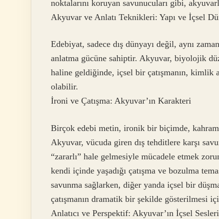
noktalarını koruyan savunucuları gibi, akyuvar
Akyuvar ve Anlatı Teknikleri: Yapı ve İçsel 
Edebiyat, sadece dış dünyayı değil, aynı zaman
anlatma gücüne sahiptir. Akyuvar, biyolojik düz
haline geldiğinde, içsel bir çatışmanın, kimlik
olabilir.
İroni ve Çatışma: Akyuvar’ın Karakteri
Birçok edebi metin, ironik bir biçimde, kahram
Akyuvar, vücuda giren dış tehditlere karşı sav
“zararlı” hale gelmesiyle mücadele etmek zoru
kendi içinde yaşadığı çatışma ve bozulma temas
savunma sağlarken, diğer yanda içsel bir düşman
çatışmanın dramatik bir şekilde gösterilmesi iç
Anlatıcı ve Perspektif: Akyuvar’ın İçsel Sesleri