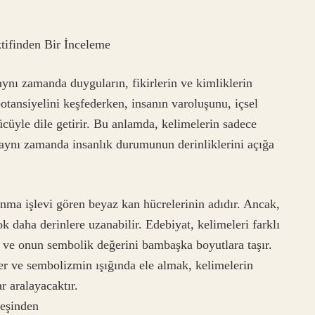
tifinden Bir İnceleme
aynı zamanda duyguların, fikirlerin ve kimliklerin
 potansiyelini keşfederken, insanın varoluşunu, içsel
gücüyle dile getirir. Bu anlamda, kelimelerin sadece
, aynı zamanda insanlık durumunun derinliklerini açığa
unma işlevi gören beyaz kan hücrelerinin adıdır. Ancak,
 daha derinlere uzanabilir. Edebiyat, kelimeleri farklı
 ve onun sembolik değerini bambaşka boyutlara taşır.
iler ve sembolizmin ışığında ele almak, kelimelerin
r aralayacaktır.
Peşinden