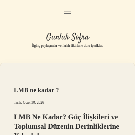
menüyü
Anasayfa
aç
Gizlilik Politikası
Günlük Sofra
Yasal Uyarı
İlginç paylaşımlar ve farklı fikirlerle dolu içerikler.
Hakkımızda
LMB ne kadar ?
Tarih: Ocak 30, 2026
LMB Ne Kadar? Güç İlişkileri ve
Toplumsal Düzenin Derinliklerine