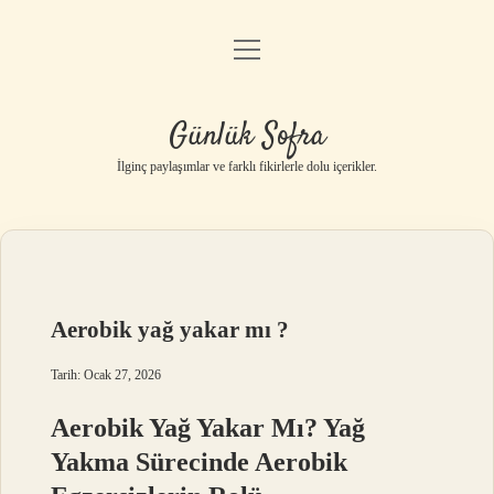
menüyü
Anasayfa
aç
Gizlilik Politikası
Günlük Sofra
Yasal Uyarı
İlginç paylaşımlar ve farklı fikirlerle dolu içerikler.
Hakkımızda
Aerobik yağ yakar mı ?
Tarih: Ocak 27, 2026
Aerobik Yağ Yakar Mı? Yağ
Yakma Sürecinde Aerobik