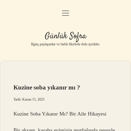
menüyü
Anasayfa
aç
Gizlilik Politikası
Günlük Sofra
Yasal Uyarı
İlginç paylaşımlar ve farklı fikirlerle dolu içerikler.
Hakkımızda
Kuzine soba yıkanır mı ?
Tarih: Kasım 15, 2025
Kuzine Soba Yıkanır Mı? Bir Aile Hikayesi
Bir akşam, kasaba evimizin mutfağında neşeyle