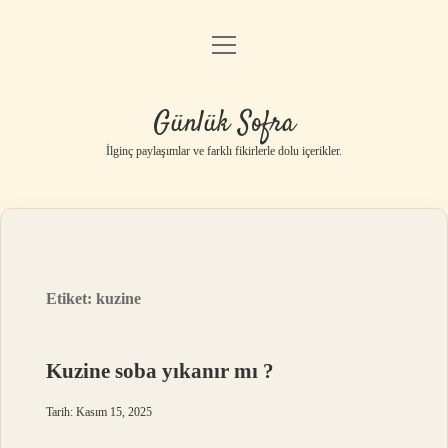
menüyü
Anasayfa
aç
Gizlilik Politikası
Günlük Sofra
Yasal Uyarı
İlginç paylaşımlar ve farklı fikirlerle dolu içerikler.
Hakkımızda
Etiket:
kuzine
Kuzine soba yıkanır mı ?
Tarih: Kasım 15, 2025