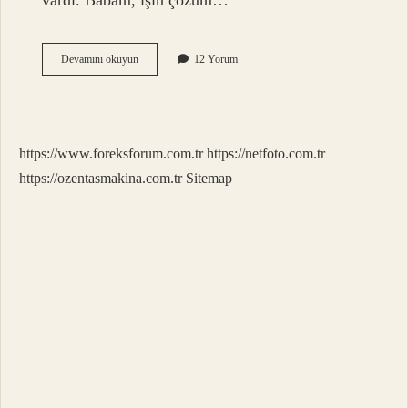
vardı. Babam, işin çözüm…
Kuzine
Devamını okuyun
12 Yorum
soba
yıkanır
mı
?
https://www.foreksforum.com.tr
https://netfoto.com.tr
https://ozentasmakina.com.tr
Sitemap