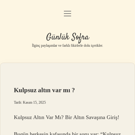
menüyü
Anasayfa
aç
Gizlilik Politikası
Günlük Sofra
Yasal Uyarı
İlginç paylaşımlar ve farklı fikirlerle dolu içerikler.
Hakkımızda
Kulpsuz altın var mı ?
Tarih: Kasım 15, 2025
Kulpsuz Altın Var Mı? Bir Altın Savaşına Giriş!
Bugün herkesin kafasında bir soru var: “Kulpsuz