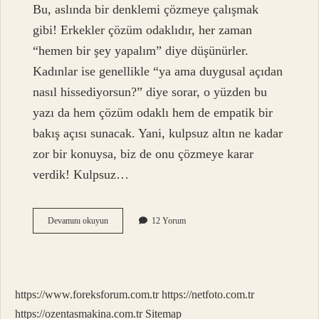
Bu, aslında bir denklemi çözmeye çalışmak
gibi! Erkekler çözüm odaklıdır, her zaman
“hemen bir şey yapalım” diye düşünürler.
Kadınlar ise genellikle “ya ama duygusal açıdan
nasıl hissediyorsun?” diye sorar, o yüzden bu
yazı da hem çözüm odaklı hem de empatik bir
bakış açısı sunacak. Yani, kulpsuz altın ne kadar
zor bir konuysa, biz de onu çözmeye karar
verdik! Kulpsuz…
Kulpsuz
Devamını okuyun
12 Yorum
altın
var
mı
?
https://www.foreksforum.com.tr
https://netfoto.com.tr
https://ozentasmakina.com.tr
Sitemap