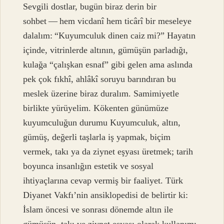
Sevgili dostlar, bugün biraz derin bir
sohbet — hem vicdanî hem ticârî bir meseleye
dalalım: “Kuyumculuk dinen caiz mi?” Hayatın
içinde, vitrinlerde altının, gümüşün parladığı,
kulağa “çalışkan esnaf” gibi gelen ama aslında
pek çok fıkhî, ahlâkî soruyu barındıran bu
meslek üzerine biraz duralım. Samimiyetle
birlikte yürüyelim. Kökenten günümüze
kuyumculuğun durumu Kuyumculuk, altın,
gümüş, değerli taşlarla iş yapmak, biçim
vermek, takı ya da ziynet eşyası üretmek; tarih
boyunca insanlığın estetik ve sosyal
ihtiyaçlarına cevap vermiş bir faaliyet. Türk
Diyanet Vakfı’nin ansiklopedisi de belirtir ki:
İslam öncesi ve sonrası dönemde altın ile