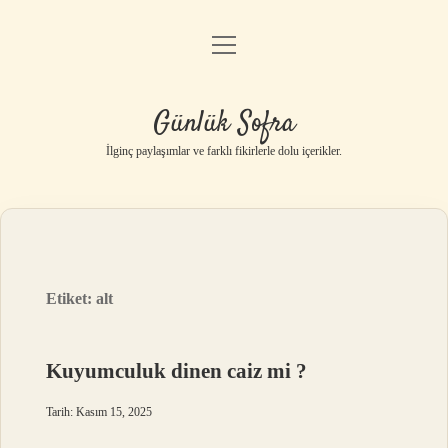
menüyü
Anasayfa
aç
Gizlilik Politikası
Günlük Sofra
Yasal Uyarı
İlginç paylaşımlar ve farklı fikirlerle dolu içerikler.
Hakkımızda
Etiket:
alt
Kuyumculuk dinen caiz mi ?
Tarih: Kasım 15, 2025