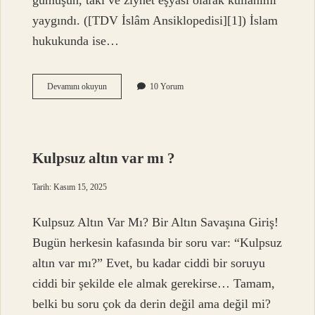
gümüşün, takı ve ziynet eşyası olarak kullanımı
yaygındı. ([TDV İslâm Ansiklopedisi][1]) İslam
hukukunda ise…
Kuyumculuk
Devamını okuyun
10 Yorum
dinen
caiz
mi
?
Kulpsuz altın var mı ?
Tarih: Kasım 15, 2025
Kulpsuz Altın Var Mı? Bir Altın Savaşına Giriş!
Bugün herkesin kafasında bir soru var: “Kulpsuz
altın var mı?” Evet, bu kadar ciddi bir soruyu
ciddi bir şekilde ele almak gerekirse… Tamam,
belki bu soru çok da derin değil ama değil mi?