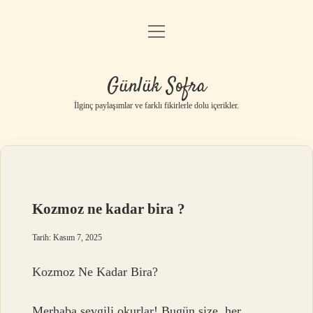
menüyü
Anasayfa
aç
Gizlilik Politikası
Günlük Sofra
Yasal Uyarı
İlginç paylaşımlar ve farklı fikirlerle dolu içerikler.
Hakkımızda
Kozmoz ne kadar bira ?
Tarih: Kasım 7, 2025
Kozmoz Ne Kadar Bira?
Merhaba sevgili okurlar! Bugün size, her