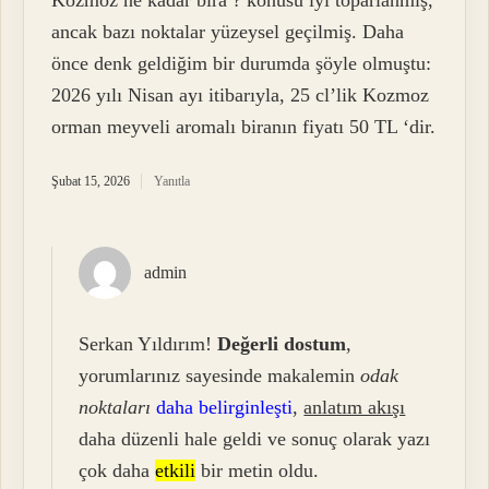
Kozmoz ne kadar bira ? konusu iyi toparlanmış,
ancak bazı noktalar yüzeysel geçilmiş. Daha
önce denk geldiğim bir durumda şöyle olmuştu:
2026 yılı Nisan ayı itibarıyla, 25 cl’lik Kozmoz
orman meyveli aromalı biranın fiyatı 50 TL ‘dir.
Şubat 15, 2026
Yanıtla
admin
Serkan Yıldırım!
Değerli dostum
,
yorumlarınız sayesinde makalemin
odak
noktaları
daha belirginleşti
,
anlatım akışı
daha düzenli hale geldi ve sonuç olarak yazı
çok daha
etkili
bir metin oldu.