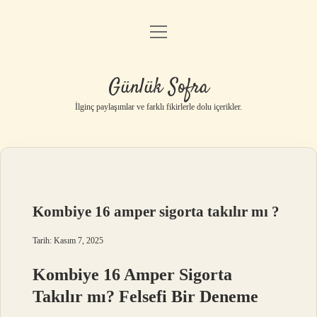
menüyü
Anasayfa
aç
Gizlilik Politikası
Günlük Sofra
Yasal Uyarı
İlginç paylaşımlar ve farklı fikirlerle dolu içerikler.
Hakkımızda
Kombiye 16 amper sigorta takılır mı ?
Tarih: Kasım 7, 2025
Kombiye 16 Amper Sigorta
Takılır mı? Felsefi Bir Deneme