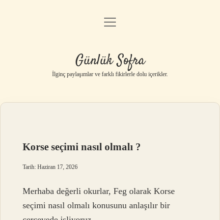
menüyü
Anasayfa
aç
Gizlilik Politikası
Günlük Sofra
Yasal Uyarı
İlginç paylaşımlar ve farklı fikirlerle dolu içerikler.
Hakkımızda
Korse seçimi nasıl olmalı ?
Tarih: Haziran 17, 2026
Merhaba değerli okurlar, Feg olarak Korse
seçimi nasıl olmalı konusunu anlaşılır bir
çerçevede işliyoruz.