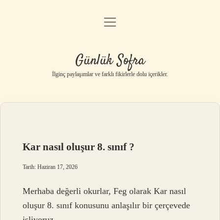
menüyü
Anasayfa
aç
Gizlilik Politikası
Günlük Sofra
Yasal Uyarı
İlginç paylaşımlar ve farklı fikirlerle dolu içerikler.
Hakkımızda
Kar nasıl oluşur 8. sınıf ?
Tarih: Haziran 17, 2026
Merhaba değerli okurlar, Feg olarak Kar nasıl
oluşur 8. sınıf konusunu anlaşılır bir çerçevede
işliyoruz.