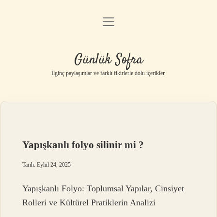
menüyü
Anasayfa
aç
Gizlilik Politikası
Günlük Sofra
Yasal Uyarı
İlginç paylaşımlar ve farklı fikirlerle dolu içerikler.
Hakkımızda
Yapışkanlı folyo silinir mi ?
Tarih: Eylül 24, 2025
Yapışkanlı Folyo: Toplumsal Yapılar, Cinsiyet
Rolleri ve Kültürel Pratiklerin Analizi