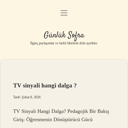
menüyü
Anasayfa
aç
Gizlilik Politikası
Günlük Sofra
Yasal Uyarı
İlginç paylaşımlar ve farklı fikirlerle dolu içerikler.
Hakkımızda
TV sinyali hangi dalga ?
Tarih: Şubat 8, 2026
TV Sinyali Hangi Dalga? Pedagojik Bir Bakış
Giriş: Öğrenmenin Dönüştürücü Gücü