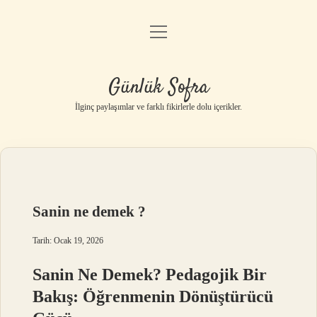
menüyü
Anasayfa
aç
Gizlilik Politikası
Günlük Sofra
Yasal Uyarı
İlginç paylaşımlar ve farklı fikirlerle dolu içerikler.
Hakkımızda
Sanin ne demek ?
Tarih: Ocak 19, 2026
Sanin Ne Demek? Pedagojik Bir
Bakış: Öğrenmenin Dönüştürücü