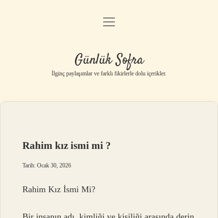
menüyü
Anasayfa
aç
Gizlilik Politikası
Günlük Sofra
Yasal Uyarı
İlginç paylaşımlar ve farklı fikirlerle dolu içerikler.
Hakkımızda
Rahim kız ismi mi ?
Tarih: Ocak 30, 2026
Rahim Kız İsmi Mi?
Bir insanın adı, kimliği ve kişiliği arasında derin