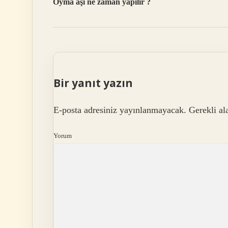
Oyma aşı ne zaman yapılır ?
Bir yanıt yazın
E-posta adresiniz yayınlanmayacak.
Gerekli al
Yorum