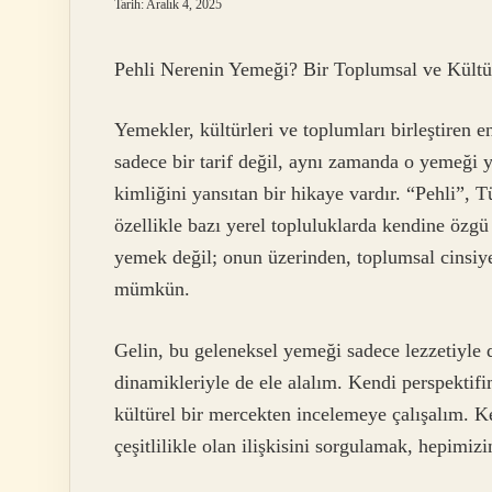
Tarih: Aralık 4, 2025
Pehli Nerenin Yemeği? Bir Toplumsal ve Kültü
Yemekler, kültürleri ve toplumları birleştiren 
sadece bir tarif değil, aynı zamanda o yemeği ya
kimliğini yansıtan bir hikaye vardır. “Pehli”, T
özellikle bazı yerel topluluklarda kendine özgü
yemek değil; onun üzerinden, toplumsal cinsiyet
mümkün.
Gelin, bu geleneksel yemeği sadece lezzetiyle 
dinamikleriyle de ele alalım. Kendi perspektif
kültürel bir mercekten incelemeye çalışalım. K
çeşitlilikle olan ilişkisini sorgulamak, hepimizi