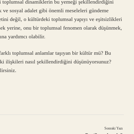
i toplumsal dinamiklerin bu yemeği şekillendirdiğini
lik ve sosyal adalet gibi önemli meseleleri gündeme
tini değil, o kültürdeki toplumsal yapıyı ve eşitsizlikleri
rmek yerine, onu bir toplumsal fenomen olarak düşünmek,
na yardımcı olabilir.
farklı toplumsal anlamlar taşıyan bir kültür mü? Bu
ki ilişkileri nasıl şekillendirdiğini düşünüyorsunuz?
irsiniz.
Sonraki Yazı