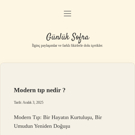
menüyü
Anasayfa
aç
Gizlilik Politikası
Günlük Sofra
Yasal Uyarı
İlginç paylaşımlar ve farklı fikirlerle dolu içerikler.
Hakkımızda
Modern tıp nedir ?
Tarih: Aralık 3, 2025
Modern Tıp: Bir Hayatın Kurtuluşu, Bir
Umudun Yeniden Doğuşu