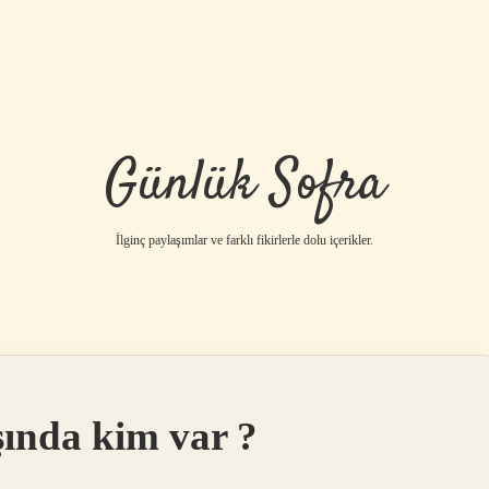
Günlük Sofra
İlginç paylaşımlar ve farklı fikirlerle dolu içerikler.
betci
vdcasino gün
şında kim var ?