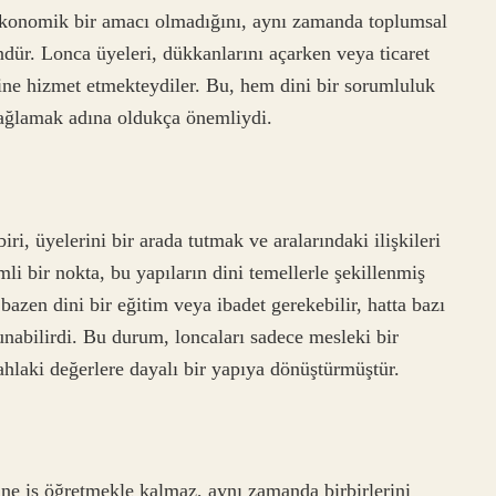
 ekonomik bir amacı olmadığını, aynı zamanda toplumsal
ür. Lonca üyeleri, dükkanlarını açarken veya ticaret
ine hizmet etmekteydiler. Bu, hem dini bir sorumluluk
ağlamak adına oldukça önemliydi.
ri, üyelerini bir arada tutmak ve aralarındaki ilişkileri
i bir nokta, bu yapıların dini temellerle şekillenmiş
bazen dini bir eğitim veya ibadet gerekebilir, hatta bazı
unabilirdi. Bu durum, loncaları sadece mesleki bir
hlaki değerlere dayalı bir yapıya dönüştürmüştür.
ine iş öğretmekle kalmaz, aynı zamanda birbirlerini