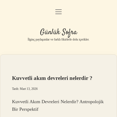
menüyü
Anasayfa
aç
Gizlilik Politikası
Günlük Sofra
Yasal Uyarı
İlginç paylaşımlar ve farklı fikirlerle dolu içerikler.
Hakkımızda
Kuvvetli akım devreleri nelerdir ?
Tarih: Mart 13, 2026
Kuvvetli Akım Devreleri Nelerdir? Antropolojik
Bir Perspektif