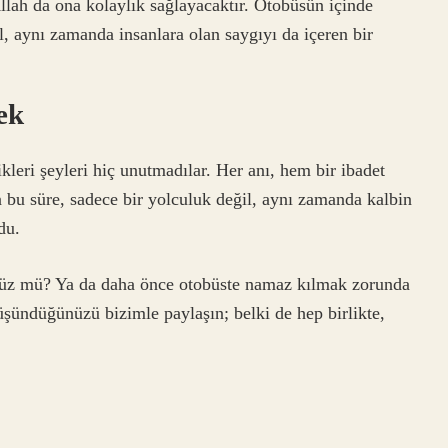
Allah da ona kolaylık sağlayacaktır. Otobüsün içinde
l, aynı zamanda insanlara olan saygıyı da içeren bir
ek
leri şeyleri hiç unutmadılar. Her anı, hem bir ibadet
n bu süre, sadece bir yolculuk değil, aynı zamanda kalbin
du.
nüz mü? Ya da daha önce otobüste namaz kılmak zorunda
şündüğünüzü bizimle paylaşın; belki de hep birlikte,