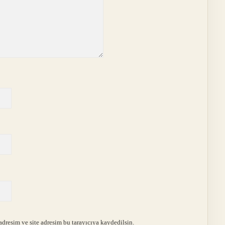
dresim ve site adresim bu tarayıcıya kaydedilsin.