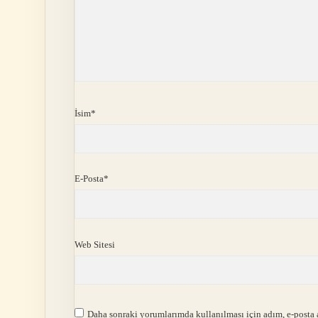
İsim*
E-Posta*
Web Sitesi
Daha sonraki yorumlarımda kullanılması için adım, e-posta a