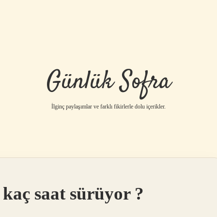
Günlük Sofra
İlginç paylaşımlar ve farklı fikirlerle dolu içerikler.
betci
vdcasino gü
kaç saat sürüyor ?