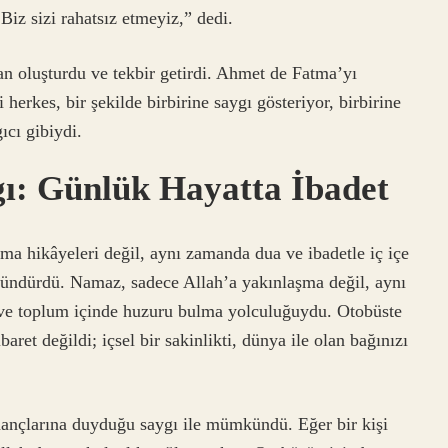
 Biz sizi rahatsız etmeyiz,” dedi.
an oluşturdu ve tekbir getirdi. Ahmet de Fatma’yı
 herkes, bir şekilde birbirine saygı gösteriyor, birbirine
ıcı gibiydi.
ı: Günlük Hayatta İbadet
lma hikâyeleri değil, aynı zamanda dua ve ibadetle iç içe
üşündürdü. Namaz, sadece Allah’a yakınlaşma değil, aynı
 ve toplum içinde huzuru bulma yolculuğuydu. Otobüste
aret değildi; içsel bir sakinlikti, dünya ile olan bağınızı
ançlarına duyduğu saygı ile mümkündü. Eğer bir kişi