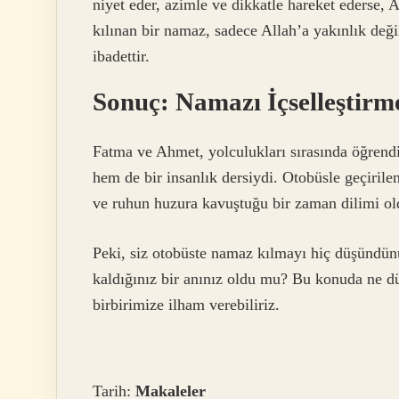
niyet eder, azimle ve dikkatle hareket ederse, 
kılınan bir namaz, sadece Allah’a yakınlık deği
ibadettir.
Sonuç: Namazı İçselleştirm
Fatma ve Ahmet, yolculukları sırasında öğrendik
hem de bir insanlık dersiydi. Otobüsle geçirile
ve ruhun huzura kavuştuğu bir zaman dilimi ol
Peki, siz otobüste namaz kılmayı hiç düşündü
kaldığınız bir anınız oldu mu? Bu konuda ne dü
birbirimize ilham verebiliriz.
Tarih:
Makaleler