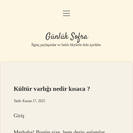
menüyü
Anasayfa
aç
Gizlilik Politikası
Günlük Sofra
Yasal Uyarı
İlginç paylaşımlar ve farklı fikirlerle dolu içerikler.
Hakkımızda
Kültür varlığı nedir kısaca ?
Tarih: Kasım 17, 2025
Giriş
Merhaba! Bugün size, hem derin anlamlar