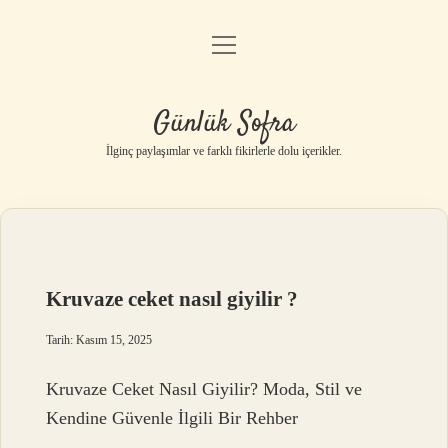
menüyü
Anasayfa
aç
Gizlilik Politikası
Günlük Sofra
Yasal Uyarı
İlginç paylaşımlar ve farklı fikirlerle dolu içerikler.
Hakkımızda
Kruvaze ceket nasıl giyilir ?
Tarih: Kasım 15, 2025
Kruvaze Ceket Nasıl Giyilir? Moda, Stil ve
Kendine Güvenle İlgili Bir Rehber