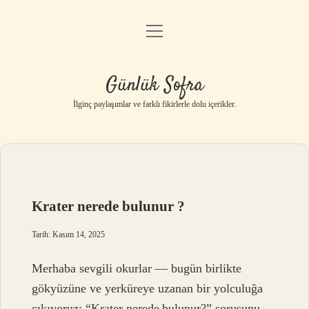
menüyü
Anasayfa
aç
Gizlilik Politikası
Günlük Sofra
Yasal Uyarı
İlginç paylaşımlar ve farklı fikirlerle dolu içerikler.
Hakkımızda
Krater nerede bulunur ?
Tarih: Kasım 14, 2025
Merhaba sevgili okurlar — bugün birlikte
gökyüzüne ve yerküreye uzanan bir yolculuğa
çıkıyoruz: “Krater nerede bulunur?” sorusunu,