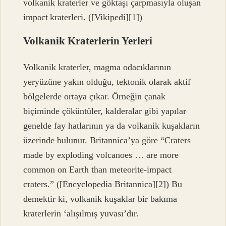
volkanik kraterler ve göktaşı çarpmasıyla oluşan
impact kraterleri. ([Vikipedi][1])
Volkanik Kraterlerin Yerleri
Volkanik kraterler, magma odacıklarının
yeryüzüne yakın olduğu, tektonik olarak aktif
bölgelerde ortaya çıkar. Örneğin çanak
biçiminde çöküntüler, kalderalar gibi yapılar
genelde fay hatlarının ya da volkanik kuşakların
üzerinde bulunur. Britannica’ya göre “Craters
made by exploding volcanoes … are more
common on Earth than meteorite‑impact
craters.” ([Encyclopedia Britannica][2]) Bu
demektir ki, volkanik kuşaklar bir bakıma
kraterlerin ‘alışılmış yuvası’dır.