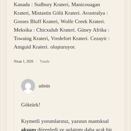
Kanada : Sudbury Krateri, Manicouagan
Krateri, Mistastin Gölü Krateri. Avustralya :
Gosses Bluff Krateri, Wolfe Creek Krateri.
Meksika : Chicxulub Krateri. Güney Afrika :
Tswaing Krateri, Vredefort Krateri. Cezayir :
Amguid Krateri. oluşturuyor.
Nisan 1, 2026
Yanıtla
admin
Göktürk!
Kıymetli yorumlarınız, yazının mantıksal
akışını
düzenledi ve anlatımı daha
açık
bir