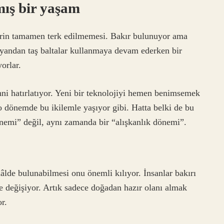
mış bir yaşam
etlerin tamamen terk edilmemesi. Bakır bulunuyor ama
r yandan taş baltalar kullanmaya devam ederken bir
orlar.
hni hatırlatıyor. Yeni bir teknolojiyi hemen benimsemek
dönemde bu ikilemle yaşıyor gibi. Hatta belki de bu
nemi” değil, aynı zamanda bir “alışkanlık dönemi”.
âlde bulunabilmesi onu önemli kılıyor. İnsanlar bakırı
de değişiyor. Artık sadece doğadan hazır olanı almak
r.