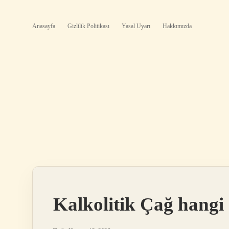
Anasayfa
Gizlilik Politikası
Yasal Uyarı
Hakkımızda
Kalkolitik Çağ hangi 