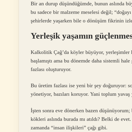
Bir an durup düşündüğümde, bunun aslında büy
bu sadece bir malzeme meselesi değil; “doğayı 
şehirlerde yaşarken bile o dönüşüm fikrinin izle
Yerleşik yaşamın güçlenmes
Kalkolitik Çağ’da köyler büyüyor, yerleşimler k
başlamıştı ama bu dönemde daha sistemli hale ge
fazlası oluşturuyor.
Bu üretim fazlası ise yeni bir şey doğuruyor: sos
yönetiyor, bazıları koruyor. Yani toplum yavaş
İşten sonra eve dönerken bazen düşünüyorum; 
kökleri aslında burada mı atıldı? Belki de evet
zamanda “insan ilişkileri” çağı gibi.