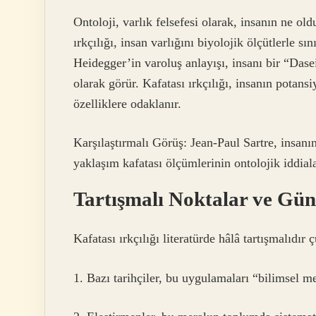
Ontoloji, varlık felsefesi olarak, insanın ne o
ırkçılığı, insan varlığını biyolojik ölçütlerle s
Heidegger’in varoluş anlayışı, insanı bir “Das
olarak görür. Kafatası ırkçılığı, insanın potans
özelliklere odaklanır.
Karşılaştırmalı Görüş: Jean-Paul Sartre, insanı
yaklaşım kafatası ölçümlerinin ontolojik iddiala
Tartışmalı Noktalar ve Günc
Kafatası ırkçılığı literatürde hâlâ tartışmalıdır 
1. Bazı tarihçiler, bu uygulamaları “bilimsel 