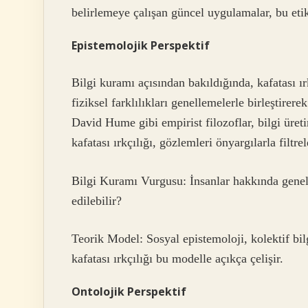
belirlemeye çalışan güncel uygulamalar, bu eti
Epistemolojik Perspektif
Bilgi kuramı açısından bakıldığında, kafatası ır
fiziksel farklılıkları genellemelerle birleştirere
David Hume gibi empirist filozoflar, bilgi ür
kafatası ırkçılığı, gözlemleri önyargılarla filtre
Bilgi Kuramı Vurgusu: İnsanlar hakkında genel 
edilebilir?
Teorik Model: Sosyal epistemoloji, kolektif bilg
kafatası ırkçılığı bu modelle açıkça çelişir.
Ontolojik Perspektif