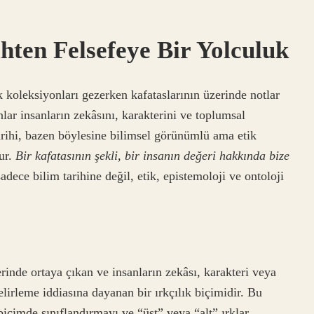
ihten Felsefeye Bir Yolculuk
k koleksiyonları gezerken kafataslarının üzerinde notlar
ar insanların zekâsını, karakterini ve toplumsal
tarihi, bazen böylesine bilimsel görünümlü ama etik
ur.
Bir kafatasının şekli, bir insanın değeri hakkında bize
ece bilim tarihine değil, etik, epistemoloji ve ontoloji
rinde ortaya çıkan ve insanların zekâsı, karakteri veya
elirleme iddiasına dayanan bir ırkçılık biçimidir. Bu
 biçimde sınıflandırmayı ve “üst” veya “alt” ırklar