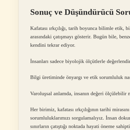
Sonuç ve Düşündürücü Sor
Kafatası ırkçılığı, tarih boyunca bilimle etik, b
arasındaki çatışmayı gösterir. Bugün bile, benz
kendini tekrar ediyor.
İnsanları sadece biyolojik ölçütlerle değerlendi
Bilgi üretiminde önyargı ve etik sorumluluk na
Varoluşsal anlamda, insanın değeri ölçülebilir
Her birimiz, kafatası ırkçılığının tarihi mira
sorumluluklarımızı sorgulamalıyız. İnsan doku
sınırların çatıştığı noktada hayati öneme sahipti