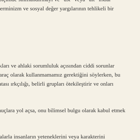
erminizm ve sosyal değer yargılarının tehlikeli bir
akları ve ahlaki sorumluluk açısından ciddi sorunlar
 araç olarak kullanmamamız gerektiğini söylerken, bu
ı ırkçılığı, belirli grupları ötekileştirir ve onları
uçlara yol açsa, onu bilimsel bulgu olarak kabul etmek
arla insanların yeteneklerini veya karakterini