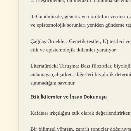
2. Eleştirmenler, bu merakın toplumda sistematik
3. Günümüzde, genetik ve nörobilim verileri üze
ve epistemolojik sorunları yeniden gündeme taş
Çağdaş Örnekler: Genetik testler, IQ testleri v
etik ve epistemolojik ikilemler yaratıyor.
Literatürdeki Tartışma: Bazı filozoflar, biyolojik
anlamaya çalışırken, diğerleri biyolojik determ
sunmadığını savunur.
Etik İkilemler ve İnsan Dokunuşu
Kafatası ırkçılığını etik olarak değerlendirirke
Bir bilimsel yöntem, zararlı sonuçlar doğuruyor