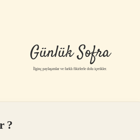
Günlük Sofra
İlginç paylaşımlar ve farklı fikirlerle dolu içerikler.
betci
vdcasino 
r ?