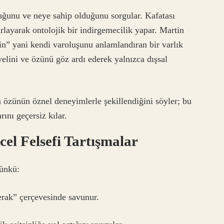
lduğunu ve neye sahip olduğunu sorgular. Kafatası
ınırlayarak ontolojik bir indirgemecilik yapar. Martin
ein” yani kendi varoluşunu anlamlandıran bir varlık
iyelini ve özünü göz ardı ederek yalnızca dışsal
n özünün öznel deneyimlerle şekillendiğini söyler; bu
rını geçersiz kılar.
el Felsefi Tartışmalar
çünkü:
merak” çerçevesinde savunur.