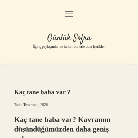
menüyü
Anasayfa
aç
Gizlilik Politikası
Günlük Sofra
Yasal Uyarı
İlginç paylaşımlar ve farklı fikirlerle dolu içerikler.
Hakkımızda
Kaç tane baba var ?
Tarih: Temmuz 4, 2026
Kaç tane baba var? Kavramın
düşündüğümüzden daha geniş