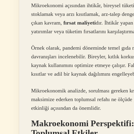
Mikroekonomi açısından ihtikâr, bireysel tüketic
stoklamak veya arzı kısıtlamak, arz-talep denges
çıkan kavram,
fırsat maliyeti
dır. İhtikâr yapan
yatırımlar veya tüketim fırsatlarını karşılaştır
Örnek olarak, pandemi döneminde temel gıda m
davranışları incelenebilir. Bireyler, kıtlık kor
kaynak kullanımını optimize etmeye çalışır. Fak
kısıtlar ve adil bir kaynak dağılımını engelleyeb
Mikroekonomik analizde, sorulması gereken krit
maksimize ederken toplumsal refahı ne ölçüde 
etkinliği açısından da önemlidir.
Makroekonomi Perspektifi:
Toplumsal Etkiler