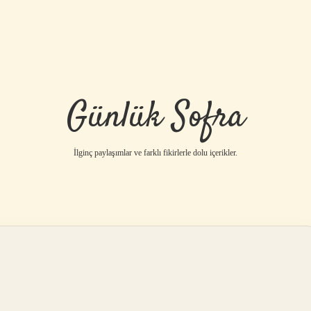
Günlük Sofra
İlginç paylaşımlar ve farklı fikirlerle dolu içerikler.
betci
vdcasino gü