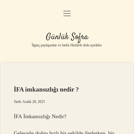
menüyü
Anasayfa
aç
Gizlilik Politikası
Günlük Sofra
Yasal Uyarı
İlginç paylaşımlar ve farklı fikirlerle dolu içerikler.
Hakkımızda
İFA imkansızlığı nedir ?
Tarih: Aralık 28, 2025
İFA İmkansızlığı Nedir?
Geleceğe doğru hızlı bir şekilde ilerlerken, bir