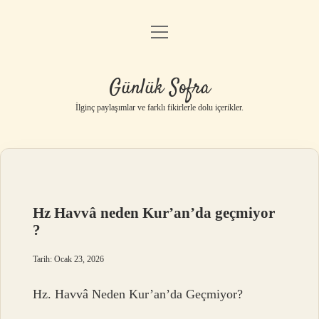
menüyü
Anasayfa
aç
Gizlilik Politikası
Günlük Sofra
Yasal Uyarı
İlginç paylaşımlar ve farklı fikirlerle dolu içerikler.
Hakkımızda
Hz Havvâ neden Kur’an’da geçmiyor
?
Tarih: Ocak 23, 2026
Hz. Havvâ Neden Kur’an’da Geçmiyor?