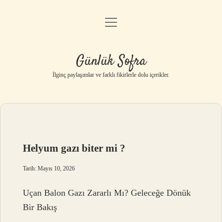
menüyü
Anasayfa
aç
Gizlilik Politikası
Günlük Sofra
Yasal Uyarı
İlginç paylaşımlar ve farklı fikirlerle dolu içerikler.
Hakkımızda
Helyum gazı biter mi ?
Tarih: Mayıs 10, 2026
Uçan Balon Gazı Zararlı Mı? Geleceğe Dönük
Bir Bakış