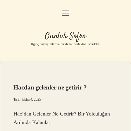
menüyü
Anasayfa
aç
Gizlilik Politikası
Günlük Sofra
Yasal Uyarı
İlginç paylaşımlar ve farklı fikirlerle dolu içerikler.
Hakkımızda
Hacdan gelenler ne getirir ?
Tarih: Ekim 4, 2025
Hac’dan Gelenler Ne Getirir? Bir Yolculuğun
Ardında Kalanlar