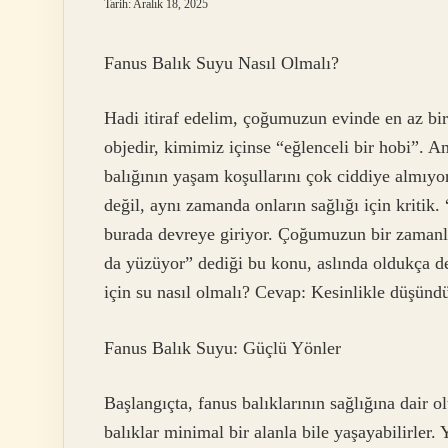
Tarih: Aralık 18, 2025
Fanus Balık Suyu Nasıl Olmalı?
Hadi itiraf edelim, çoğumuzun evinde en az bir
objedir, kimimiz içinse “eğlenceli bir hobi”.
balığının yaşam koşullarını çok ciddiye almıyo
değil, aynı zamanda onların sağlığı için kritik
burada devreye giriyor. Çoğumuzun bir zamanla
da yüzüyor” dediği bu konu, aslında oldukça der
için su nasıl olmalı? Cevap: Kesinlikle düşünd
Fanus Balık Suyu: Güçlü Yönler
Başlangıçta, fanus balıklarının sağlığına dair 
balıklar minimal bir alanla bile yaşayabilirler