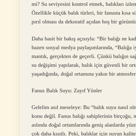
mi? Su seviyesini kontrol etmek, balıkları izle
Özellikle küçük balık türleri, bir fanusta kısa s
pırıl olması da dekoratif açıdan hoş bir görüntü
Daha basit bir bakış açısıyla: “Bir balığı ne ka
bazen sosyal medya paylaşımlarında, “Balığa i
mantık, gerçekten de geçerli. Çünkü balığın sağ
su değişimi yapılarak, balık için güvenli bir or
yaşadığında, doğal ortamına yakın bir atmosferd
Fanus Balık Suyu: Zayıf Yönler
Gelelim asıl meseleye: Bu “balık suyu nasıl olm
konu değil. Fanus balığı sahiplerinin birçoğu,
aslında doğal ortamlarında geniş alanlarda yüzm
çok daha kısıtlı. Peki, balıklar için suyun kali