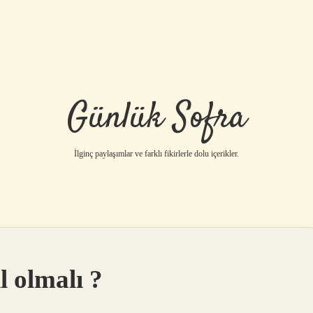
Günlük Sofra
İlginç paylaşımlar ve farklı fikirlerle dolu içerikler.
betci
vdcasino
l olmalı ?