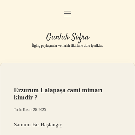
menüyü
Anasayfa
aç
Gizlilik Politikası
Günlük Sofra
Yasal Uyarı
İlginç paylaşımlar ve farklı fikirlerle dolu içerikler.
Hakkımızda
Erzurum Lalapaşa cami mimarı
kimdir ?
Tarih: Kasım 20, 2025
Samimi Bir Başlangıç