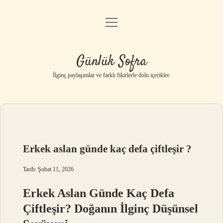
menüyü
Anasayfa
aç
Gizlilik Politikası
Günlük Sofra
Yasal Uyarı
İlginç paylaşımlar ve farklı fikirlerle dolu içerikler.
Hakkımızda
Erkek aslan günde kaç defa çiftleşir ?
Tarih: Şubat 11, 2026
Erkek Aslan Günde Kaç Defa
Çiftleşir? Doğanın İlginç Düşünsel