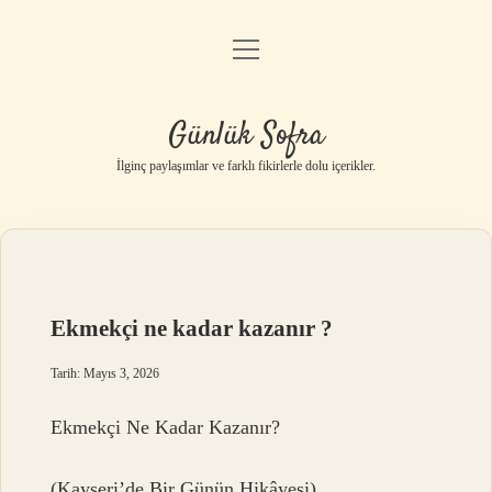
menüyü
Anasayfa
aç
Gizlilik Politikası
Günlük Sofra
Yasal Uyarı
İlginç paylaşımlar ve farklı fikirlerle dolu içerikler.
Hakkımızda
Ekmekçi ne kadar kazanır ?
Tarih: Mayıs 3, 2026
Ekmekçi Ne Kadar Kazanır?
(Kayseri’de Bir Günün Hikâyesi)