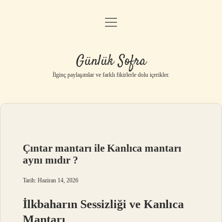
menüyü
Anasayfa
aç
Gizlilik Politikası
Günlük Sofra
Yasal Uyarı
İlginç paylaşımlar ve farklı fikirlerle dolu içerikler.
Hakkımızda
Çıntar mantarı ile Kanlıca mantarı
aynı mıdır ?
Tarih: Haziran 14, 2026
İlkbaharın Sessizliği ve Kanlıca
Mantarı