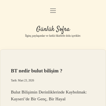
menüyü
Anasayfa
aç
Gizlilik Politikası
Günlük Sofra
Yasal Uyarı
İlginç paylaşımlar ve farklı fikirlerle dolu içerikler.
Hakkımızda
BT nedir bulut bilişim ?
Tarih: Mart 23, 2026
Bulut Bilişimin Derinliklerinde Kaybolmak:
Kayseri’de Bir Genç, Bir Hayal