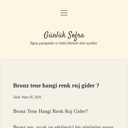
menüyü
Anasayfa
aç
Gizlilik Politikası
Günlük Sofra
Yasal Uyarı
İlginç paylaşımlar ve farklı fikirlerle dolu içerikler.
Hakkımızda
Bronz tene hangi renk ruj gider ?
Tarih: Mart 28, 2026
Bronz Tene Hangi Renk Ruj Gider?
Bronz ten, sıcak ve etkileyici bir görünüm sunar.