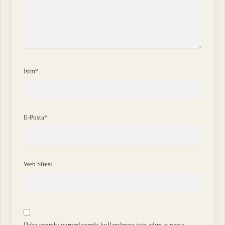
İsim*
E-Posta*
Web Sitesi
Daha sonraki yorumlarımda kullanılması için adım, e-posta