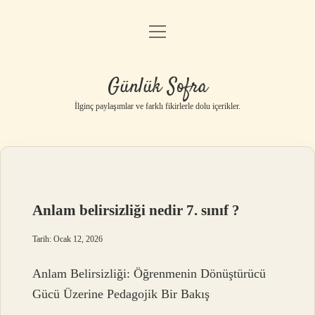
menüyü
Anasayfa
aç
Gizlilik Politikası
Günlük Sofra
Yasal Uyarı
İlginç paylaşımlar ve farklı fikirlerle dolu içerikler.
Hakkımızda
Anlam belirsizliği nedir 7. sınıf ?
Tarih: Ocak 12, 2026
Anlam Belirsizliği: Öğrenmenin Dönüştürücü
Gücü Üzerine Pedagojik Bir Bakış