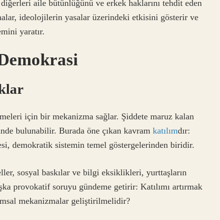
diğerleri aile bütünlüğünü ve erkek haklarını tehdit eden
lar, ideolojilerin yasalar üzerindeki etkisini gösterir ve
mini yaratır.
e Demokrasi
klar
lmeleri için bir mekanizma sağlar. Şiddete maruz kalan
binde bulunabilir. Burada öne çıkan kavram
katılım
dır:
si, demokratik sistemin temel göstergelerinden biridir.
r, sosyal baskılar ve bilgi eksiklikleri, yurttaşların
başka provokatif soruyu gündeme getirir: Katılımı artırmak
umsal mekanizmalar geliştirilmelidir?