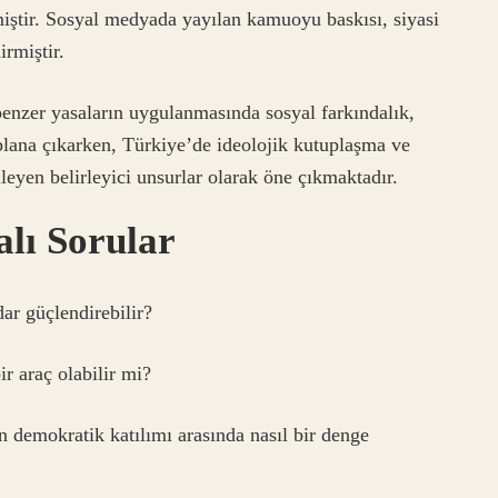
iştir. Sosyal medyada yayılan kamuoyu baskısı, siyasi
irmiştir.
benzer yasaların uygulanmasında sosyal farkındalık,
 plana çıkarken, Türkiye’de ideolojik kutuplaşma ve
leyen belirleyici unsurlar olarak öne çıkmaktadır.
alı Sorular
ar güçlendirebilir?
r araç olabilir mi?
ın demokratik katılımı arasında nasıl bir denge