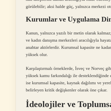
görülebilir; aksi halde güç, yalnızca merkezi oto
Kurumlar ve Uygulama Din
Kanun, yalnızca yazılı bir metin olarak kalmaz
ve kadın danışma merkezleri aracılığıyla hayat
anahtar aktörlerdir. Kurumsal kapasite ne kadar
yüksek olur.
Karşılaştırmalı örneklerde, İsveç ve Norveç gib
yüksek kamu farkındalığı ile desteklendiğinde 
ise kurumsal kapasite, kaynak dağılımı ve yerel
belirleyen kritik değişkenler olarak öne çıkar.
İdeolojiler ve Toplums