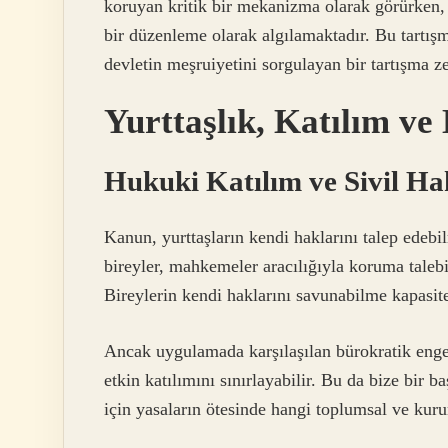
koruyan kritik bir mekanizma olarak görürken, 
bir düzenleme olarak algılamaktadır. Bu tartışma
devletin meşruiyetini sorgulayan bir tartışma ze
Yurttaşlık, Katılım v
Hukuki Katılım ve Sivil Ha
Kanun, yurttaşların kendi haklarını talep edebi
bireyler, mahkemeler aracılığıyla koruma tale
Bireylerin kendi haklarını savunabilme kapasite
Ancak uygulamada karşılaşılan bürokratik engelle
etkin katılımını sınırlayabilir. Bu da bize bir 
için yasaların ötesinde hangi toplumsal ve kur