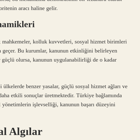
ritenin aracı haline gelir.
amikleri
; mahkemeler, kolluk kuvvetleri, sosyal hizmet birimleri
a geçer. Bu kurumlar, kanunun etkinliğini belirleyen
 güçlü olursa, kanunun uygulanabilirliği de o kadar
i ülkelerde benzer yasalar, güçlü sosyal hizmet ağları ve
daha etkili sonuçlar üretmektedir. Türkiye bağlamında
 yönetimlerin işlevselliği, kanunun başarı düzeyini
al Algılar