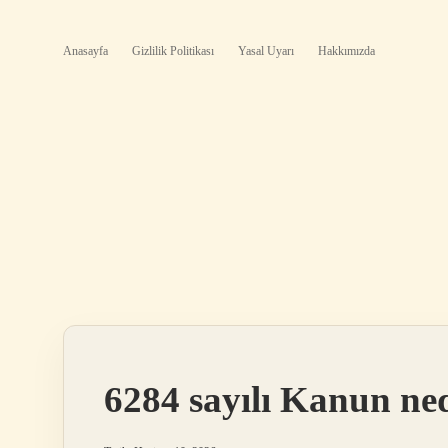
Anasayfa
Gizlilik Politikası
Yasal Uyarı
Hakkımızda
6284 sayılı Kanun ned