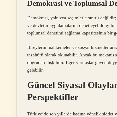
Demokrasi ve Toplumsal D
Demokrasi, yalnızca seçimlerle sınırlı değildir
ve devletin uygulamalarını denetleyebildiği bi
toplumsal denetimi sağlama kapasitesinin bir gö
Bireylerin mahkemeler ve sosyal hizmetler arac
tezahürü olarak okunabilir. Ancak bu mekanizma
doğrudan ilişkilidir. Eğer yurttaşlar güven duyg
gelebilir.
Güncel Siyasal Olaylar
Perspektifler
Türkiye’de son yıllarda kadına yönelik şiddet v