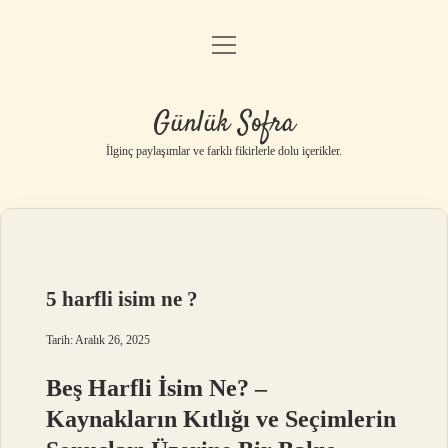
menüyü
Anasayfa
aç
Gizlilik Politikası
Günlük Sofra
Yasal Uyarı
İlginç paylaşımlar ve farklı fikirlerle dolu içerikler.
Hakkımızda
5 harfli isim ne ?
Tarih: Aralık 26, 2025
Beş Harfli İsim Ne? –
Kaynakların Kıtlığı ve Seçimlerin