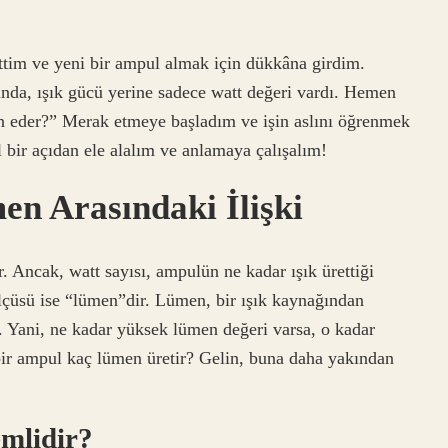
ettim ve yeni bir ampul almak için dükkâna girdim.
nda, ışık gücü yerine sadece watt değeri vardı. Hemen
n eder?” Merak etmeye başladım ve işin aslını öğrenmek
l bir açıdan ele alalım ve anlamaya çalışalım!
n Arasındaki İlişki
. Ancak, watt sayısı, ampulün ne kadar ışık ürettiği
lçüsü ise “lümen”dir. Lümen, bir ışık kaynağından
r. Yani, ne kadar yüksek lümen değeri varsa, o kadar
k bir ampul kaç lümen üretir? Gelin, buna daha yakından
mlidir?