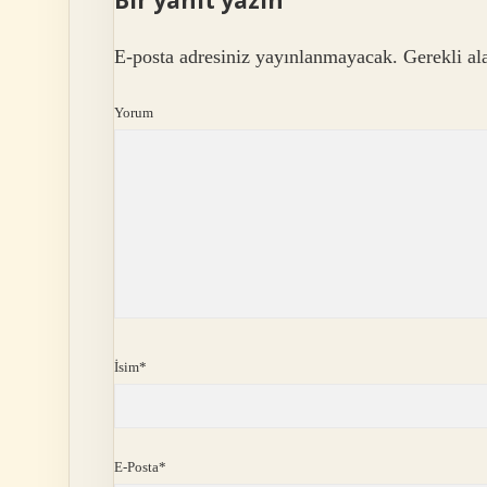
E-posta adresiniz yayınlanmayacak.
Gerekli al
Yorum
İsim*
E-Posta*