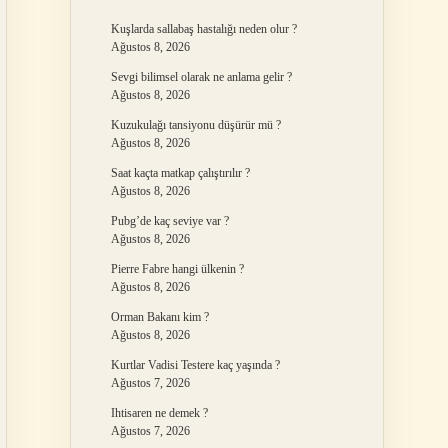
Kuşlarda sallabaş hastalığı neden olur ?
Ağustos 8, 2026
Sevgi bilimsel olarak ne anlama gelir ?
Ağustos 8, 2026
Kuzukulağı tansiyonu düşürür mü ?
Ağustos 8, 2026
Saat kaçta matkap çalıştırılır ?
Ağustos 8, 2026
Pubg’de kaç seviye var ?
Ağustos 8, 2026
Pierre Fabre hangi ülkenin ?
Ağustos 8, 2026
Orman Bakanı kim ?
Ağustos 8, 2026
Kurtlar Vadisi Testere kaç yaşında ?
Ağustos 7, 2026
Ihtisaren ne demek ?
Ağustos 7, 2026