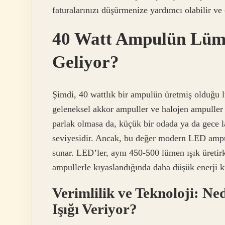
faturalarınızı düşürmenize yardımcı olabilir ve 
40 Watt Ampulün Lüm
Geliyor?
Şimdi, 40 wattlık bir ampulün üretmiş olduğu 
geleneksel akkor ampuller ve halojen ampuller
parlak olmasa da, küçük bir odada ya da gece l
seviyesidir. Ancak, bu değer modern LED ampull
sunar. LED’ler, aynı 450-500 lümen ışık üretirke
ampullerle kıyaslandığında daha düşük enerji k
Verimlilik ve Teknoloji: N
Işığı Veriyor?