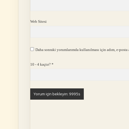
Web Sitesi
Daha sonraki yorumlarımda kullanılması için adım, e-posta a
10 - 4 kaçtır?
*