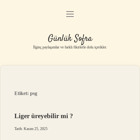
menüyü
Anasayfa
aç
Gizlilik Politikası
Günlük Sofra
Yasal Uyarı
İlginç paylaşımlar ve farklı fikirlerle dolu içerikler.
Hakkımızda
Etiket:
psg
Liger üreyebilir mi ?
Tarih: Kasım 25, 2025