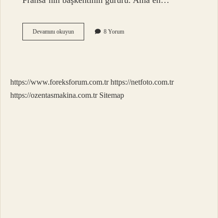
Fransa’nın başkentinin gururu. Ama en…
Liger
Devamını okuyun
8 Yorum
üreyebilir
mi
?
https://www.foreksforum.com.tr
https://netfoto.com.tr
https://ozentasmakina.com.tr
Sitemap