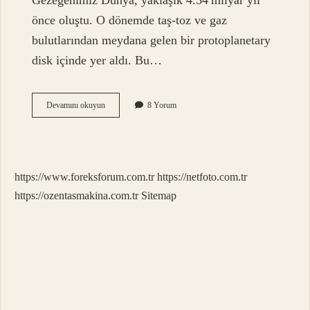
Gezegenimiz Dünya, yaklaşık 4.54 milyar yıl
önce oluştu. O dönemde taş‑toz ve gaz
bulutlarından meydana gelen bir protoplanetary
disk içinde yer aldı. Bu…
Sitrin
Devamını okuyun
8 Yorum
taşı
özellikleri
nelerdir
?
https://www.foreksforum.com.tr
https://netfoto.com.tr
https://ozentasmakina.com.tr
Sitemap