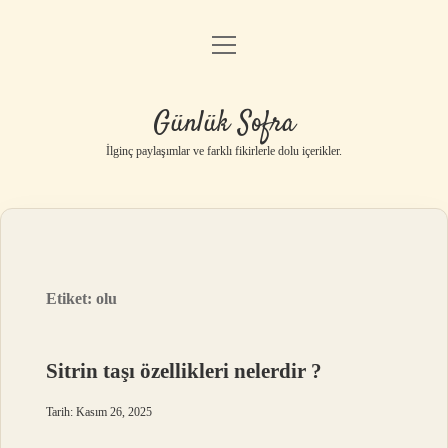
menüyü
Anasayfa
aç
Gizlilik Politikası
Günlük Sofra
Yasal Uyarı
İlginç paylaşımlar ve farklı fikirlerle dolu içerikler.
Hakkımızda
Etiket:
olu
Sitrin taşı özellikleri nelerdir ?
Tarih: Kasım 26, 2025