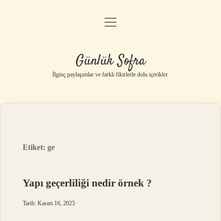
menüyü
Anasayfa
aç
Gizlilik Politikası
Günlük Sofra
Yasal Uyarı
İlginç paylaşımlar ve farklı fikirlerle dolu içerikler.
Hakkımızda
Etiket:
ge
Yapı geçerliliği nedir örnek ?
Tarih: Kasım 16, 2025