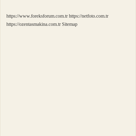
anlama
gelir
?
https://www.foreksforum.com.tr
https://netfoto.com.tr
https://ozentasmakina.com.tr
Sitemap