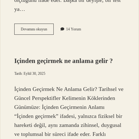
ölçtüğünü ifade eder. Başka bir deyişle, bir test
ya…
Yapı
Devamını okuyun
14 Yorum
geçerliliği
nedir
örnek
?
Içinden geçirmek ne anlama gelir ?
Tarih: Eylül 30, 2025
İçinden Geçirmek Ne Anlama Gelir? Tarihsel ve
Güncel Perspektifler Kelimenin Köklerinden
Günümüze: İçinden Geçirmenin Anlamı
“İçinden geçirmek” ifadesi, yalnızca fiziksel bir
hareketi değil, aynı zamanda zihinsel, duygusal
ve toplumsal bir süreci ifade eder. Farklı