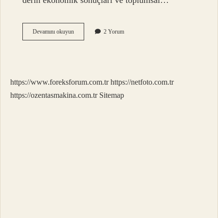
derin ekonomik sonuçları ve toplumsal…
Gazebo
Devamını okuyun
2 Yorum
kullanımı
nedir
?
https://www.foreksforum.com.tr
https://netfoto.com.tr
https://ozentasmakina.com.tr
Sitemap