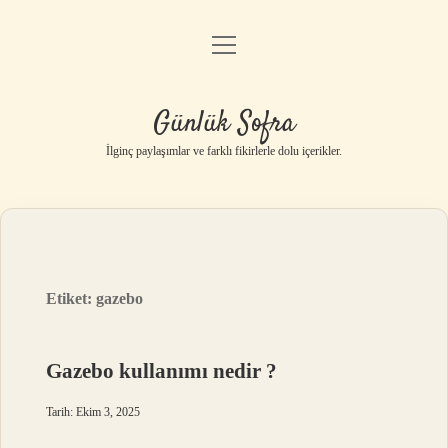
menüyü
Anasayfa
aç
Gizlilik Politikası
Günlük Sofra
Yasal Uyarı
İlginç paylaşımlar ve farklı fikirlerle dolu içerikler.
Hakkımızda
Etiket:
gazebo
Gazebo kullanımı nedir ?
Tarih: Ekim 3, 2025