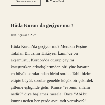
Azure
Devamını okuyun
Yorum Bırak
paralı
mı
?
Hüda Kuran’da geçiyor mu ?
Tarih: Ağustos 5, 2026
Hüda Kuran’da geçiyor mu? Merakın Peşine
Takılan Bir İzmir Hikâyesi İzmir’de bir
akşamüstü, Kordon’da oturup çayımı
karıştırırken arkadaşlarımdan biri yine hayatın
en büyük sorularından birini sordu. Tabii bizim
ekipte büyük sorular genelde küçük bir çekirdek
çitleme eşliğinde gelir. Kimse “evrenin anlamı
nedir?” diye başlamaz mesela. Önce “Abi bu
kumru neden her yerde aynı tadı vermiyor?”