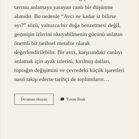
tavrını anlamaya yarayan canlı bir düşünme
alanıdır. Bu nedenle “Avcı ne kadar iz bilirse
ayı?” sözü, yalnızca bir doğa benzetmesi değil,
geçmişin izlerini okuyabilmenin gücünü anlatan
önemli bir tarihsel metafor olarak
değerlendirilebilir. Bir avcı, karşısındaki canlıyı
anlamak için ayak izlerini, kırılmış dalları,
toprağın değişimini ve çevredeki küçük işaretleri
nasıl takip ederse tarihçi de toplumların…
Avcı
Devamını okuyun
Yorum Bırak
ne
kadar
iz
bilirse
ayı
?