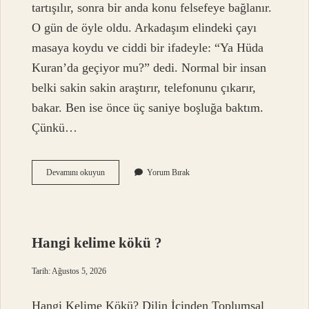
tartışılır, sonra bir anda konu felsefeye bağlanır.
O gün de öyle oldu. Arkadaşım elindeki çayı
masaya koydu ve ciddi bir ifadeyle: “Ya Hüda
Kuran’da geçiyor mu?” dedi. Normal bir insan
belki sakin sakin araştırır, telefonunu çıkarır,
bakar. Ben ise önce üç saniye boşluğa baktım.
Çünkü…
Hüda
Devamını okuyun
Yorum Bırak
Kuran’da
geçiyor
mu
?
Hangi kelime kökü ?
Tarih: Ağustos 5, 2026
Hangi Kelime Kökü? Dilin İçinden Toplumsal