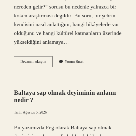
nereden gelir?” sorusu bu nedenle yalnızca bir
köken araştırması değildir. Bu soru, bir şehrin
kendisini nasıl anlattığını, hangi hikâyelerle var
olduğunu ve hangi kültürel katmanların üzerinde
yükseldiğini anlamaya…
Bartın
Devamını okuyun
Yorum Bırak
soyu
nereden
gelir
?
Baltaya sap olmak deyiminin anlamı
nedir ?
Tarih: Ağustos 5, 2026
Bu yazımızda Feg olarak Baltaya sap olmak