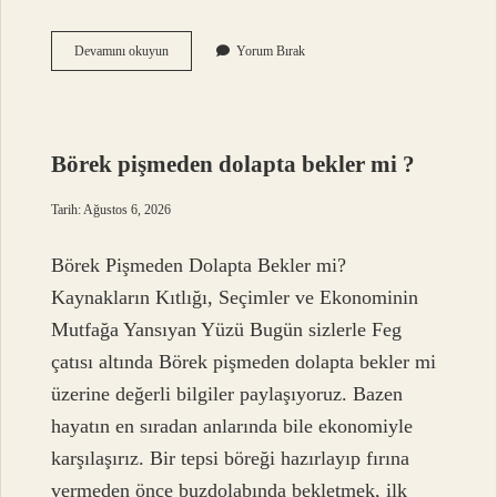
Kur’an-
Devamını okuyun
Yorum Bırak
ı
Kerim’in
Türkçe
açıklaması
abdestsiz
Börek pişmeden dolapta bekler mi ?
okunur
mu
Tarih: Ağustos 6, 2026
?
Börek Pişmeden Dolapta Bekler mi?
Kaynakların Kıtlığı, Seçimler ve Ekonominin
Mutfağa Yansıyan Yüzü Bugün sizlerle Feg
çatısı altında Börek pişmeden dolapta bekler mi
üzerine değerli bilgiler paylaşıyoruz. Bazen
hayatın en sıradan anlarında bile ekonomiyle
karşılaşırız. Bir tepsi böreği hazırlayıp fırına
vermeden önce buzdolabında bekletmek, ilk