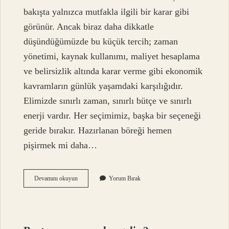
bakışta yalnızca mutfakla ilgili bir karar gibi
görünür. Ancak biraz daha dikkatle
düşündüğümüzde bu küçük tercih; zaman
yönetimi, kaynak kullanımı, maliyet hesaplama
ve belirsizlik altında karar verme gibi ekonomik
kavramların günlük yaşamdaki karşılığıdır.
Elimizde sınırlı zaman, sınırlı bütçe ve sınırlı
enerji vardır. Her seçimimiz, başka bir seçeneği
geride bırakır. Hazırlanan böreği hemen
pişirmek mi daha…
Börek
Devamını okuyun
Yorum Bırak
pişmeden
dolapta
bekler
mi
?