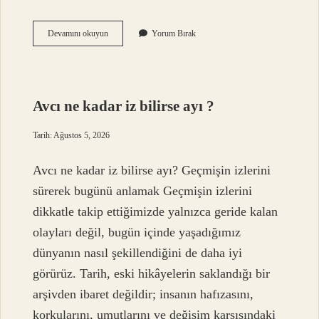
Hangi
Devamını okuyun
Yorum Bırak
kelime
kökü
?
Avcı ne kadar iz bilirse ayı ?
Tarih: Ağustos 5, 2026
Avcı ne kadar iz bilirse ayı? Geçmişin izlerini
sürerek bugünü anlamak Geçmişin izlerini
dikkatle takip ettiğimizde yalnızca geride kalan
olayları değil, bugün içinde yaşadığımız
dünyanın nasıl şekillendiğini de daha iyi
görürüz. Tarih, eski hikâyelerin saklandığı bir
arşivden ibaret değildir; insanın hafızasını,
korkularını, umutlarını ve değişim karşısındaki