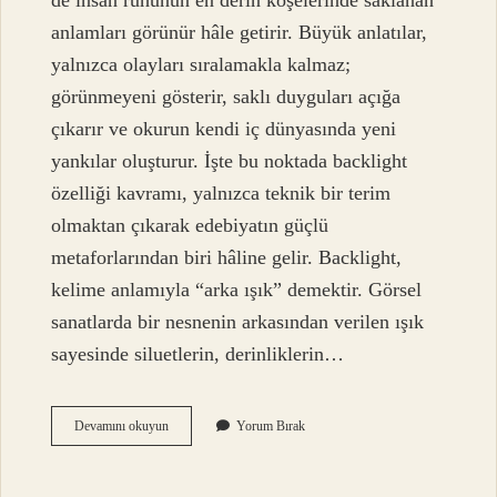
anlamları görünür hâle getirir. Büyük anlatılar,
yalnızca olayları sıralamakla kalmaz;
görünmeyeni gösterir, saklı duyguları açığa
çıkarır ve okurun kendi iç dünyasında yeni
yankılar oluşturur. İşte bu noktada backlight
özelliği kavramı, yalnızca teknik bir terim
olmaktan çıkarak edebiyatın güçlü
metaforlarından biri hâline gelir. Backlight,
kelime anlamıyla “arka ışık” demektir. Görsel
sanatlarda bir nesnenin arkasından verilen ışık
sayesinde siluetlerin, derinliklerin…
Backlight
Devamını okuyun
Yorum Bırak
özelliği
nedir
?