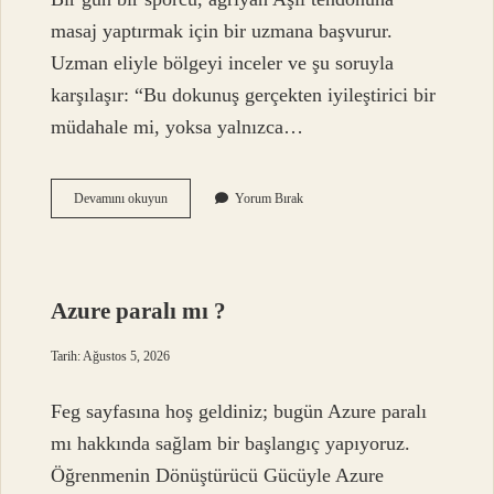
masaj yaptırmak için bir uzmana başvurur.
Uzman eliyle bölgeyi inceler ve şu soruyla
karşılaşır: “Bu dokunuş gerçekten iyileştirici bir
müdahale mi, yoksa yalnızca…
Aşil
Devamını okuyun
Yorum Bırak
tendonuna
masaj
yapılır
mı
?
Azure paralı mı ?
Tarih: Ağustos 5, 2026
Feg sayfasına hoş geldiniz; bugün Azure paralı
mı hakkında sağlam bir başlangıç yapıyoruz.
Öğrenmenin Dönüştürücü Gücüyle Azure