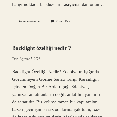
hangi noktada bir düzenin taşıyıcısından onun…
Baltaya
Devamını okuyun
Yorum Bırak
sap
olmak
deyiminin
anlamı
nedir
Backlight özelliği nedir ?
?
Tarih: Ağustos 5, 2026
Backlight Özelliği Nedir? Edebiyatın Işığında
Görünmeyeni Görme Sanatı Giriş: Karanlığın
İçinden Doğan Bir Anlatı Işığı Edebiyat,
yalnızca anlatılanların değil, anlatılmayanların
da sanatıdır. Bir kelime bazen bir kapı aralar,
bazen geçmişin sessiz odalarına ışık tutar, bazen
de insan ruhunun en derin köşelerinde saklanan