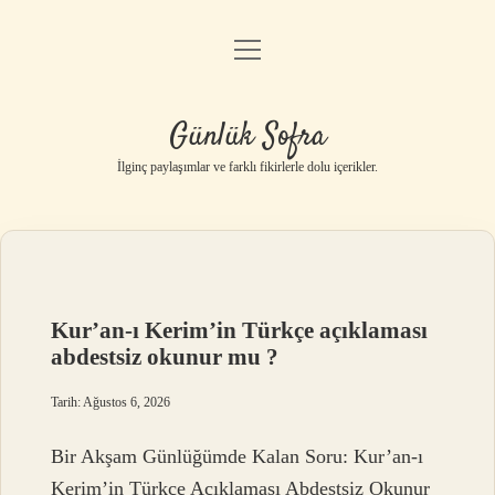
menüyü
Anasayfa
aç
Gizlilik Politikası
Günlük Sofra
Yasal Uyarı
İlginç paylaşımlar ve farklı fikirlerle dolu içerikler.
Hakkımızda
Günlük
Sofra
Kur’an-ı Kerim’in Türkçe açıklaması
abdestsiz okunur mu ?
Yazılar
Tarih: Ağustos 6, 2026
Bir Akşam Günlüğümde Kalan Soru: Kur’an-ı
Kerim’in Türkçe Açıklaması Abdestsiz Okunur